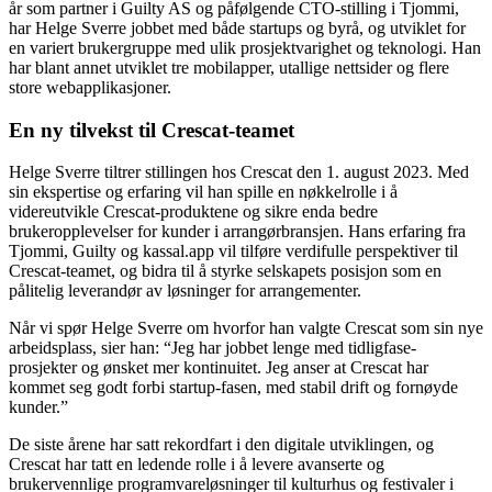
år som partner i Guilty AS og påfølgende CTO-stilling i Tjommi,
har Helge Sverre jobbet med både startups og byrå, og utviklet for
en variert brukergruppe med ulik prosjektvarighet og teknologi. Han
har blant annet utviklet tre mobilapper, utallige nettsider og flere
store webapplikasjoner.
En ny tilvekst til Crescat-teamet
Helge Sverre tiltrer stillingen hos Crescat den 1. august 2023. Med
sin ekspertise og erfaring vil han spille en nøkkelrolle i å
videreutvikle Crescat-produktene og sikre enda bedre
brukeropplevelser for kunder i arrangørbransjen. Hans erfaring fra
Tjommi, Guilty og kassal.app vil tilføre verdifulle perspektiver til
Crescat-teamet, og bidra til å styrke selskapets posisjon som en
pålitelig leverandør av løsninger for arrangementer.
Når vi spør Helge Sverre om hvorfor han valgte Crescat som sin nye
arbeidsplass, sier han: “Jeg har jobbet lenge med tidligfase-
prosjekter og ønsket mer kontinuitet. Jeg anser at Crescat har
kommet seg godt forbi startup-fasen, med stabil drift og fornøyde
kunder.”
De siste årene har satt rekordfart i den digitale utviklingen, og
Crescat har tatt en ledende rolle i å levere avanserte og
brukervennlige programvareløsninger til kulturhus og festivaler i