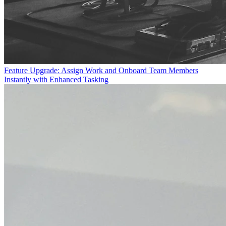
Feature Upgrade: Assign Work and Onboard Team Members
Instantly with Enhanced Tasking