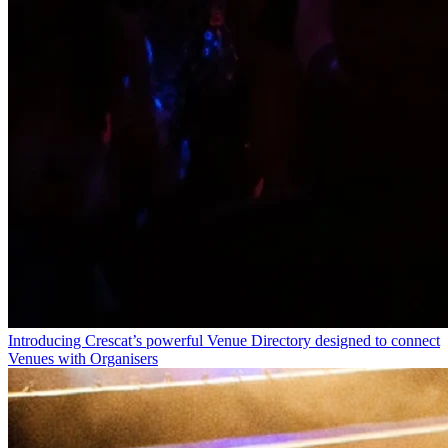
Introducing Crescat’s powerful Venue Directory designed to connect
Venues with Organisers