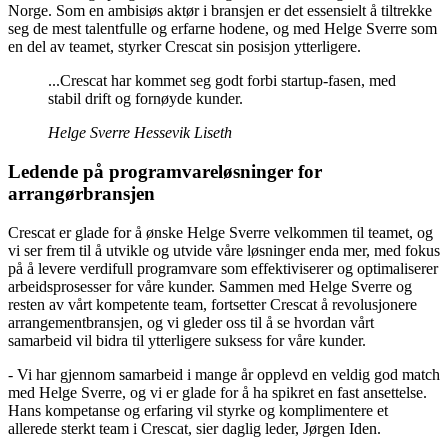
Norge. Som en ambisiøs aktør i bransjen er det essensielt å tiltrekke
seg de mest talentfulle og erfarne hodene, og med Helge Sverre som
en del av teamet, styrker Crescat sin posisjon ytterligere.
...Crescat har kommet seg godt forbi startup-fasen, med
stabil drift og fornøyde kunder.
Helge Sverre Hessevik Liseth
Ledende på programvareløsninger for
arrangørbransjen
Crescat er glade for å ønske Helge Sverre velkommen til teamet, og
vi ser frem til å utvikle og utvide våre løsninger enda mer, med fokus
på å levere verdifull programvare som effektiviserer og optimaliserer
arbeidsprosesser for våre kunder. Sammen med Helge Sverre og
resten av vårt kompetente team, fortsetter Crescat å revolusjonere
arrangementbransjen, og vi gleder oss til å se hvordan vårt
samarbeid vil bidra til ytterligere suksess for våre kunder.
- Vi har gjennom samarbeid i mange år opplevd en veldig god match
med Helge Sverre, og vi er glade for å ha spikret en fast ansettelse.
Hans kompetanse og erfaring vil styrke og komplimentere et
allerede sterkt team i Crescat, sier daglig leder, Jørgen Iden.